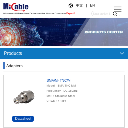
中文
|
EN
Products
Adapters
SMA/M- TNC/M
Model：SMA-TNC-MM
Frequency：DC-18GHz
Mat.：Stainless Steel
VSWR：1.20:1
Datasheet