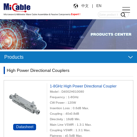
中文
|
EN
Products
High Power Directional Couplers
1-8GHz High Power Directional Coupler
Model：D4002H010080
Frequency：1-8GHz
CW Power：120W
Insertion Loss：0.6dB Max.
Coupling：40±0.8dB
Directivity：18dB Min.
Main Line VSWR：1.3:1 Max.
Datasheet
Coupling VSWR：1.3:1 Max.
Flatness：±0.5dB Max.