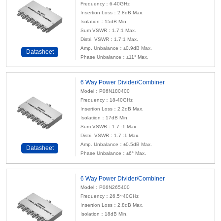
Frequency：6-40GHz
Insertion Loss：2.8dB Max.
Isolation：15dB Min.
Sum VSWR：1.7:1 Max.
Distri. VSWR：1.7:1 Max.
Amp. Unbalance：±0.9dB Max.
Datasheet
Phase Unbalance：±11° Max.
6 Way Power Divider/Combiner
Model：P06N180400
Frequency：18-40GHz
Insertion Loss：2.2dB Max.
Isolatiion：17dB Min.
Sum VSWR：1.7 :1 Max.
Distri. VSWR：1.7 :1 Max.
Amp. Unbalance：±0.5dB Max.
Datasheet
Phase Unbalance：±6° Max.
6 Way Power Divider/Combiner
Model：P06N265400
Frequency：26.5~40GHz
Insertion Loss：2.8dB Max.
Isolation：18dB Min.