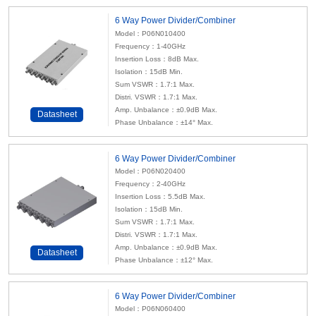
6 Way Power Divider/Combiner
Model：P06N010400
Frequency：1-40GHz
Insertion Loss：8dB Max.
Isolation：15dB Min.
Sum VSWR：1.7:1 Max.
Distri. VSWR：1.7:1 Max.
Amp. Unbalance：±0.9dB Max.
Datasheet
Phase Unbalance：±14° Max.
6 Way Power Divider/Combiner
Model：P06N020400
Frequency：2-40GHz
Insertion Loss：5.5dB Max.
Isolation：15dB Min.
Sum VSWR：1.7:1 Max.
Distri. VSWR：1.7:1 Max.
Amp. Unbalance：±0.9dB Max.
Datasheet
Phase Unbalance：±12° Max.
6 Way Power Divider/Combiner
Model：P06N060400