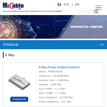
中文
|
EN
Products
6 Way
6 Way Power Divider/Combiner
Model：P06N240440
Frequency：24-44(5G)GHz
Insertion Loss：3.4dB Max.
Isolation：18dB Min.
Sum VSWR：1.7:1 Max.
Distri. VSWR：1.7:1 Max.
Amp. Unbalance：±0.7dB Max.
Datasheet
Phase Unbalance：±10° Max