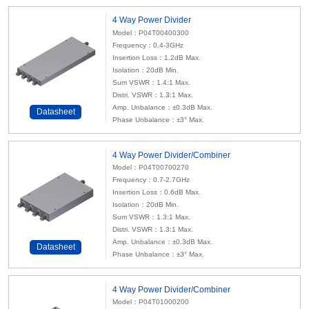
4 Way Power Divider
Model：P04T00400300
Frequency：0.4-3GHz
Insertion Loss：1.2dB Max.
Isolation：20dB Min.
Sum VSWR：1.4:1 Max.
Distri. VSWR：1.3:1 Max.
Amp. Unbalance：±0.3dB Max.
Datasheet
Phase Unbalance：±3° Max.
4 Way Power Divider/Combiner
Model：P04T00700270
Frequency：0.7-2.7GHz
Insertion Loss：0.6dB Max.
Isolation：20dB Min.
Sum VSWR：1.3:1 Max.
Distri. VSWR：1.3:1 Max.
Amp. Unbalance：±0.3dB Max.
Datasheet
Phase Unbalance：±3° Max.
4 Way Power Divider/Combiner
Model：P04T01000200