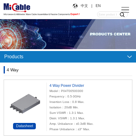
中文
|
EN
Products
4 Way
4 Way Power Divider
Model：P04T00500300
Frequency：0.5-3GHz
Insertion Loss：0.8 Max.
Isolation：20dB Min.
Sum VSWR：1.3:1 Max.
Distri. VSWR：1.3:1 Max.
Amp. Unbalance：±0.3dB Max.
Datasheet
Phase Unbalance：±3° Max.