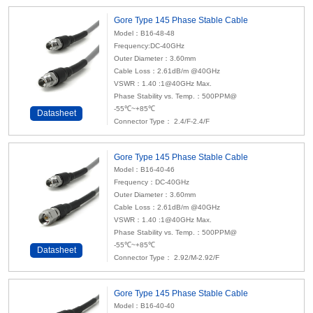
Gore Type 145 Phase Stable Cable
Model：B16-48-48
Frequency:DC-40GHz
Outer Diameter：3.60mm
Cable Loss：2.61dB/m @40GHz
VSWR：1.40 :1@40GHz Max.
Phase Stability vs. Temp.：500PPM@
-55℃~+85℃
Datasheet
Connector Type： 2.4/F-2.4/F
Gore Type 145 Phase Stable Cable
Model：B16-40-46
Frequency：DC-40GHz
Outer Diameter：3.60mm
Cable Loss：2.61dB/m @40GHz
VSWR：1.40 :1@40GHz Max.
Phase Stability vs. Temp.：500PPM@
-55℃~+85℃
Datasheet
Connector Type： 2.92/M-2.92/F
Gore Type 145 Phase Stable Cable
Model：B16-40-40