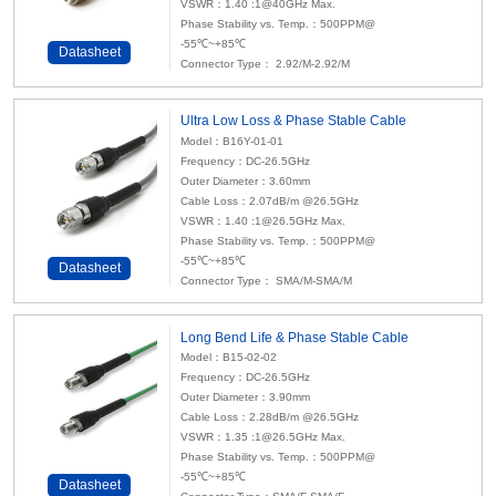
VSWR：1.40 :1@40GHz Max.
Phase Stability vs. Temp.：500PPM@
-55℃~+85℃
Datasheet
Connector Type： 2.92/M-2.92/M
Ultra Low Loss & Phase Stable Cable
Model：B16Y-01-01
Frequency：DC-26.5GHz
Outer Diameter：3.60mm
Cable Loss：2.07dB/m @26.5GHz
VSWR：1.40 :1@26.5GHz Max.
Phase Stability vs. Temp.：500PPM@
-55℃~+85℃
Datasheet
Connector Type： SMA/M-SMA/M
Long Bend Life & Phase Stable Cable
Model：B15-02-02
Frequency：DC-26.5GHz
Outer Diameter：3.90mm
Cable Loss：2.28dB/m @26.5GHz
VSWR：1.35 :1@26.5GHz Max.
Phase Stability vs. Temp.：500PPM@
-55℃~+85℃
Datasheet