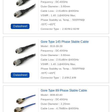
Frequency：DC-40GHz
Outer Diameter：3.60mm
Cable Loss：2.61dB/m @40GHz
VSWR：1.40 :1@40GHz Max.
Phase Stability vs. Temp.：500PPM@
-55℃~+85℃
Datasheet
Connector Type： 2.92/M-2.92/M
Gore Type 145 Phase Stable Cable
Model：B16-39-39
Frequency：DC-40GHz
Outer Diameter：3.60mm
Cable Loss：2.61dB/m @40GHz
VSWR：1.40 :1@40GHz Max.
Phase Stability vs. Temp.：500PPM@
-55℃~+85℃
Datasheet
Connector Type： 2.4/M-2.4/M
Gore Type 89 Phase Stable Cable
Model：B08-40-40
Frequency：DC-40GHz
Outer Diameter：2.20mm
Cable Loss：4.79dB/m @40GHz