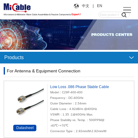
中文
|
EN
Products
For Antenna & Equipment Connection
Low Loss .086 Phase Stable Cable
Model：C29F-400-400
Frequency：DC-40GHz
Outer Diameter：2.54mm
Cable Loss：4.92dB/m @40GHz
VSWR：1.35 :1@40GHz Max.
Phase Stability vs. Temp.：500PPM@
-40℃~+70℃
Datasheet
Connector Type：
2.92mm
/M-2.92mm/M