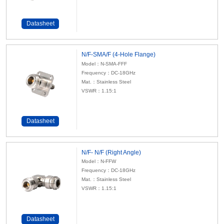
Datasheet
N/F-SMA/F (4-Hole Flange)
Model：N-SMA-FFF
Frequency：DC-18GHz
Mat.：Stainless Steel
VSWR：1.15:1
Datasheet
N/F- N/F (Right Angle)
Model：N-FFW
Frequency：DC-18GHz
Mat.：Stainless Steel
VSWR：1.15:1
Datasheet