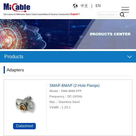
中文
|
EN
Products
Adapters
SMA/F-BMA/F (2-Hole Flange)
Model：SMA-BMA-FFF
Frequency：DC-18GHz
Mat.：Stainless Steel
VSWR：1.25:1
Datasheet