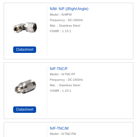
N/M- N/F ((Right Angle)
Model：N-MFW
Frequency：DC-18GHz
Mat.：Stainless Steel
VSWR：1.15:1
Datasheet
N/F-TNC/F
Model：N-TNC-FF
Frequency：DC-18GHz
Mat.：Stainless Steel
VSWR：1.20:1
Datasheet
N/F-TNC/M
Model：N-TNC-FM