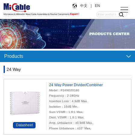
中文
|
EN
Products
24 Way
24 Way Power Divider/Combiner
Model：P24N020180
Frequency：2-18GHz
Insertion Loss：4.9dB Max.
Isolation：16dB Min.
Sum VSWR：1.6:1 Max.
Distri. VSWR：1.6:1 Max.
Amp. Unbalance：±0.9dB Max.
Datasheet
Phase Unbalance：±10° Max.